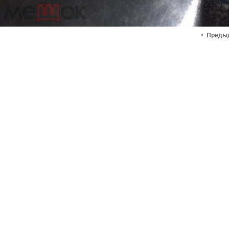
«
Преды