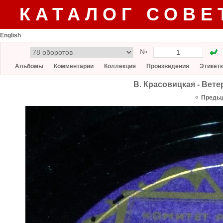
КАТАЛОГ СОВЕ
English
№
Альбомы
Комментарии
Коллекция
Произведения
Этикет
В. Красовицкая - Ветер
«
Преды