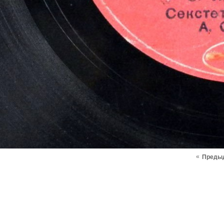
«
Преды