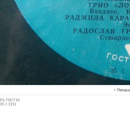
«
Преды
РЗ, ГОСТ 61
35. t. 2151