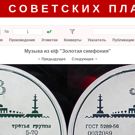
Г СОВЕТСКИХ ПЛ
№
ия
Произведения
Этикетки
Конверты
Указатель
Публикации
Музыка из к/ф "Золотая симфония"
«
»
Предыдущее
Следующее