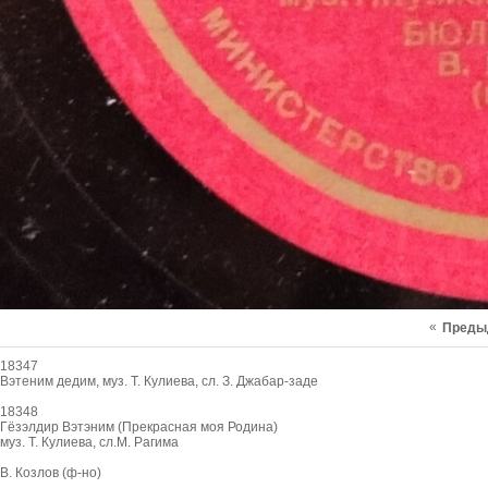
«
Преды
18347
Вэтеним дедим, муз. Т. Кулиева, сл. З. Джабар-заде
18348
Гёзэлдир Вэтэним (Прекрасная моя Родина)
муз. Т. Кулиева, сл.М. Рагима
В. Козлов (ф-но)