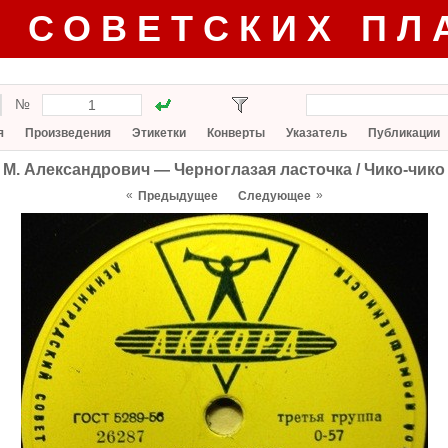
Г СОВЕТСКИХ ПЛ
№
я
Произведения
Этикетки
Конверты
Указатель
Публикации
М. Александрович — Черноглазая ласточка / Чико-чико
«
»
Предыдущее
Следующее