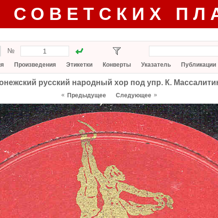
Г СОВЕТСКИХ ПЛ
№
ия
Произведения
Этикетки
Конверты
Указатель
Публикации
онежский русский народный хор под упр. К. Массалити
«
»
Предыдущее
Следующее