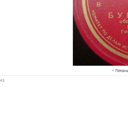
«
Преды
АЗ