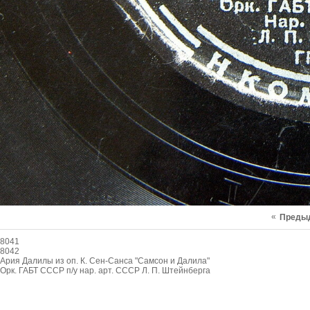
«
Преды
8041
8042
Ария Далилы из оп. К. Сен-Санса "Самсон и Далила"
Орк. ГАБТ СССР п/у нар. арт. СССР Л. П. Штейнберга