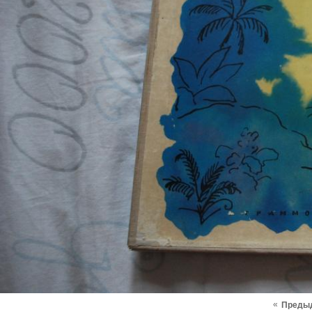
«
Преды