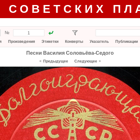
Г СОВЕТСКИХ ПЛ
№
я
Произведения
Этикетки
Конверты
Указатель
Публикации
Песни Василия Соловьёва-Седого
«
»
Предыдущее
Следующее