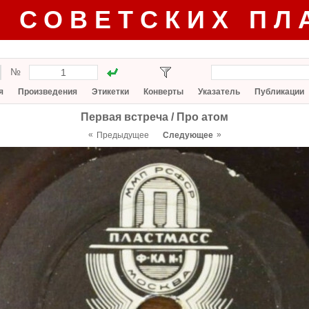
Г СОВЕТСКИХ ПЛ
№
я
Произведения
Этикетки
Конверты
Указатель
Публикации
Первая встреча / Про атом
«
»
Предыдущее
Следующее