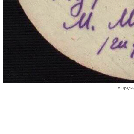
«
Преды