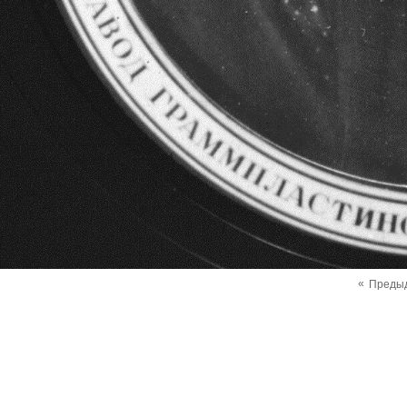
«
Преды