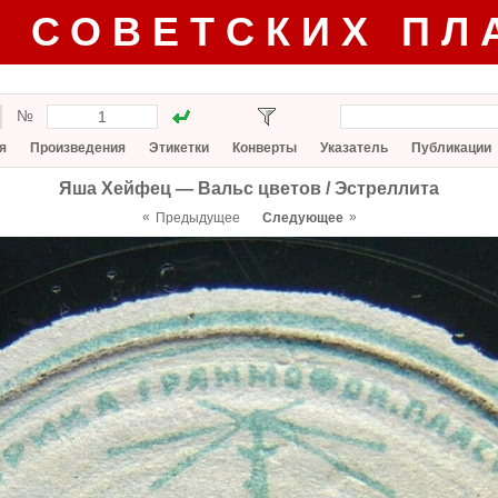
Г СОВЕТСКИХ ПЛ
№
я
Произведения
Этикетки
Конверты
Указатель
Публикации
Яша Хейфец — Вальс цветов / Эстреллита
«
»
Предыдущее
Следующее