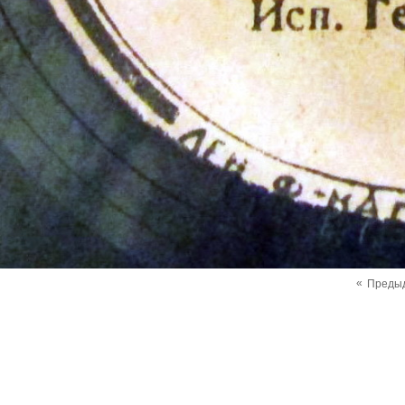
«
Преды