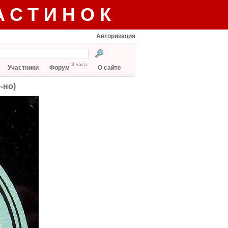
АСТИНОК
Авторизация
3 часа
Участники
Форум
О сайте
-но)