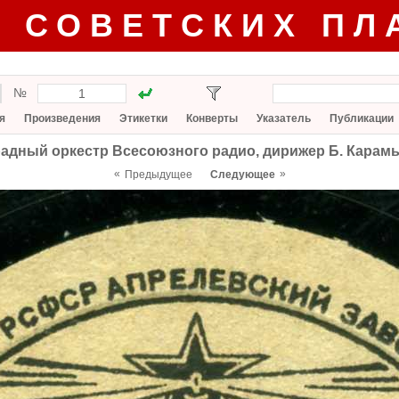
Г СОВЕТСКИХ ПЛ
№
я
Произведения
Этикетки
Конверты
Указатель
Публикации
адный оркестр Всесоюзного радио, дирижер Б. Кара
«
»
Предыдущее
Следующее