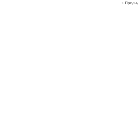
«
Преды