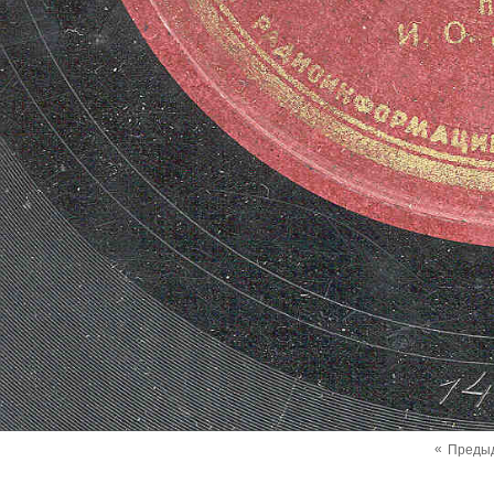
«
Преды