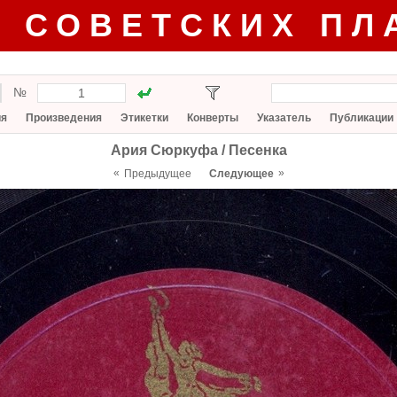
Г СОВЕТСКИХ ПЛ
№
ия
Произведения
Этикетки
Конверты
Указатель
Публикации
Ария Сюркуфа / Песенка
«
»
Предыдущее
Следующее