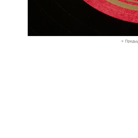
«
Преды