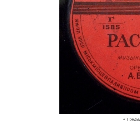
«
Преды