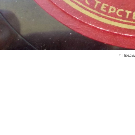
«
Преды