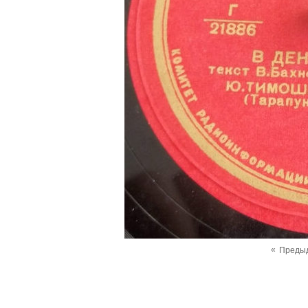
«
Преды