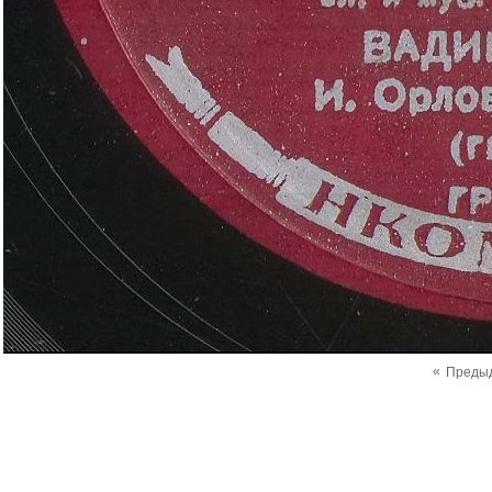
«
Преды