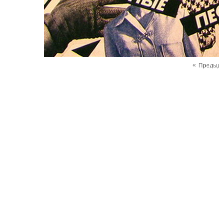
«
Преды