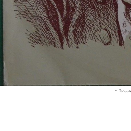
«
Преды