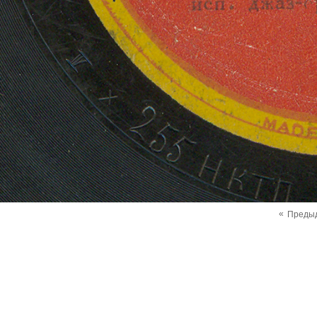
«
Преды