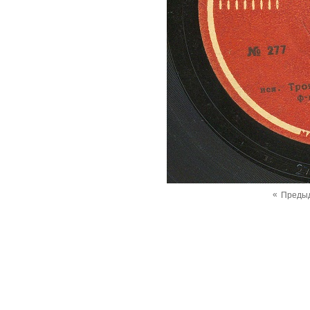
«
Преды