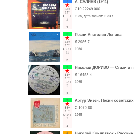
1
А. САЛИЕВ (1941)
С10 22249 000
33○
12"
1985
, дата записи:
1984 г.
О
Т
2
1
6
Песни Анатолия Лепина
Д 2986-7
33○
10"
1956
О
Э
Т
11
2
6
Николай ДОРИЗО — Стихи и п
Д 16453-4
33○
10"
1965
Э
Т
5
1
6
Артур Эйзен. Песни советски
С 1079-80
33○
10"
1965
О
Э
Т
3
1
2
Николай Кондратюк - Русские