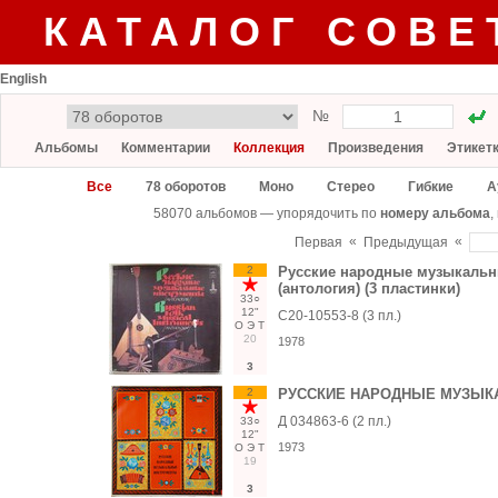
КАТАЛОГ СОВЕ
English
№
Альбомы
Комментарии
Коллекция
Произведения
Этикет
Все
78 оборотов
Моно
Стерео
Гибкие
А
58070 альбомов — упорядочить по
номеру альбома
,
«
«
Первая
Предыдущая
2
Русские народные музыкаль
(антология) (3 пластинки)
33○
12"
С20-10553-8 (3 пл.)
О
Э
Т
20
1978
3
2
РУССКИЕ НАРОДНЫЕ МУЗЫК
Д 034863-6 (2 пл.)
33○
12"
1973
О
Э
Т
19
3