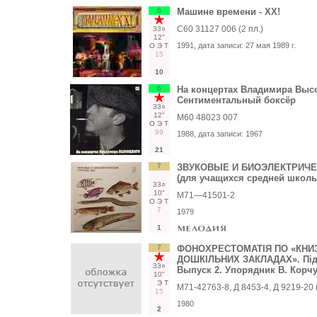
6
Машине времени - ХХ!
С60 31127 006 (2 пл.)
33○
12"
1991
, дата записи:
27 мая 1989 г.
О
Э
Т
15
10
6
На концертах Владимира Выс
Сентиментальный боксёр
33○
12"
М60 48023 007
О
Э
Т
99
1988
, дата записи:
1967
21
7
ЗВУКОВЫЕ И БИОЭЛЕКТРИЧ
(для учащихся средней школы
33○
10"
М71—41501-2
О
Э
Т
7
1979
1
7
ФОНОХРЕСТОМАТІЯ ПО «КНИЗ
ДОШКІЛЬНИХ ЗАКЛАДАХ». Підг
33○
Выпуск 2. Упорядник В. Корч
10"
Э
Т
М71-42763-8, Д 8453-4, Д 9219-20 
15
1980
2