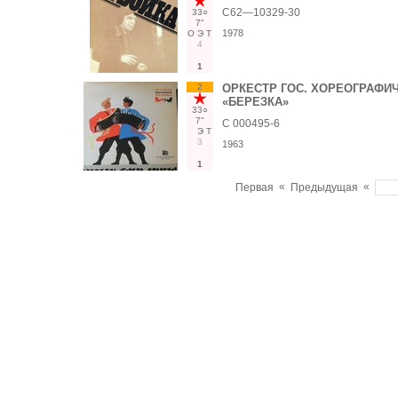
С62—10329-30
33○
7"
1978
О
Э
Т
4
1
2
ОРКЕСТР ГОС. ХОРЕОГРАФИ
«БЕРЕЗКА»
33○
7"
С 000495-6
Э
Т
3
1963
1
«
«
Первая
Предыдущая