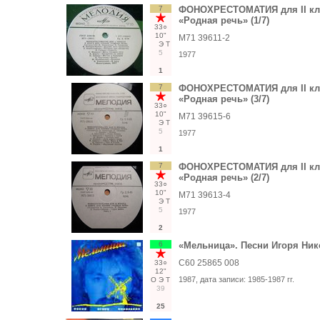
7
ФОНОХРЕСТОМАТИЯ для II кла
«Родная речь» (1/7)
33○
10"
М71 39611-2
Э
Т
5
1977
1
7
ФОНОХРЕСТОМАТИЯ для II кла
«Родная речь» (3/7)
33○
10"
М71 39615-6
Э
Т
5
1977
1
7
ФОНОХРЕСТОМАТИЯ для II кла
«Родная речь» (2/7)
33○
10"
М71 39613-4
Э
Т
5
1977
2
6
«Мельница». Песни Игоря Ник
С60 25865 008
33○
12"
1987
, дата записи:
1985-1987 гг.
О
Э
Т
39
25