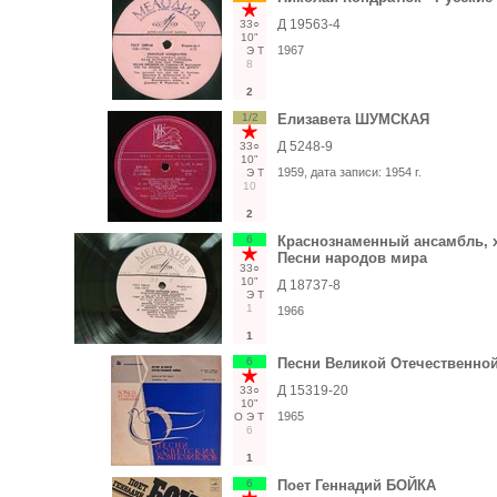
Д 19563-4
33○
10"
1967
Э
Т
8
2
1/2
Елизавета ШУМСКАЯ
Д 5248-9
33○
10"
1959
, дата записи:
1954 г.
Э
Т
10
2
6
Краснознаменный ансамбль, ху
Песни народов мира
33○
10"
Д 18737-8
Э
Т
1
1966
1
6
Песни Великой Отечественно
Д 15319-20
33○
10"
1965
О
Э
Т
6
1
6
Поет Геннадий БОЙКА