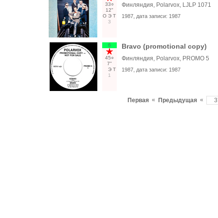
33○
Финляндия, Polarvox, LJLP 1071
12"
О
Э
Т
1987
, дата записи:
1987
3
6
Bravo (promotional copy)
45○
Финляндия, Polarvox, PROMO 5
7"
Э
Т
1987
, дата записи:
1987
1
«
«
Первая
Предыдущая