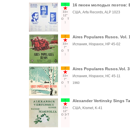
6
16 песен молодых поэтов: 
33○
США, Arfa Records, ALP 1023
12"
О
Т
1
2
Aires Populares Rusos. Vol. 
33○
Испания, Hispavox, HP 45-02
7"
О
Т
1
2
Aires Populares Rusos.Vol. 3
33○
Испания, Hispavox, HC 45-11
7"
О
Т
1960
1
6
Alexander Vertinsky Sings T
33○
США, Kismet, K-41
12"
О
Э
Т
3