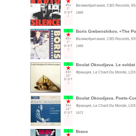
45○
Великобритания, CBS Records, 65
7"
О
Э
Т
1989
3
6
Boris Grebenshikov. «The P
45○
Великобритания, CBS Records, 65
7"
О
Э
Т
1989
3
6
Boulat Okoudjava. Le soldat
33○
Франция, Le Chant Du Monde, LDX
12"
О
Э
Т
3
6
Boulat Okoudjava. Poete-Co
33○
Франция, Le Chant Du Monde, LDX
12"
О
Э
Т
1972
7
6
Bravo