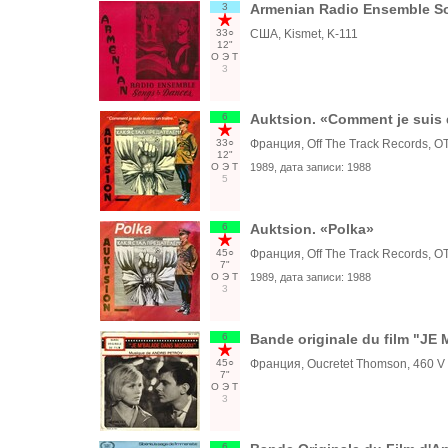
3
Armenian Radio Ensemble S
33○
США, Kismet, K-111
12"
О
Э
Т
3
6
Auktsion. «Comment je suis 
33○
Франция, Off The Track Records, O
12"
О
Э
Т
1989
, дата записи:
1988
5
6
Auktsion. «Polka»
45○
Франция, Off The Track Records, O
7"
О
Э
Т
1989
, дата записи:
1988
3
6
Bande originale du film "J
45○
Франция, Oucretet Thomson, 460 V
7"
О
Э
Т
3
6