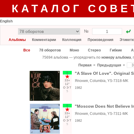
КАТАЛОГ СОВЕ
English
№
Альбомы
Комментарии
Коллекция
Произведения
Этикетк
Все
78 оборотов
Моно
Стерео
Гибкие
А
75694 альбома — упорядочить по
номеру альбома
,
«
«
Первая
Предыдущая
6
"A Slave Of Love". Original 
33○
Япония, Columbia, YS-7318-MK
12"
О
Э
Т
1982
5
6
"Moscow Does Not Believe In
33○
Япония, Columbia, YS-7311-MK
12"
О
Э
Т
1982
5