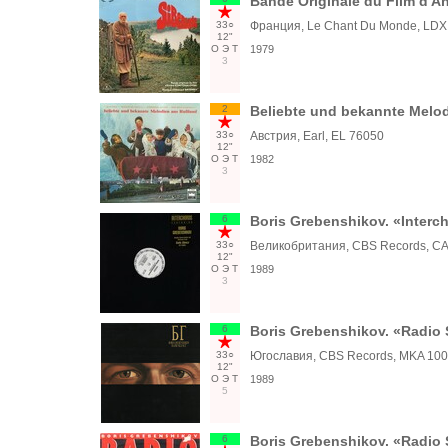
Bande Originale du Film d
33○
Франция, Le Chant Du Monde, LDX
12"
О
Э
Т
1979
3
2
Beliebte und bekannte Melo
33○
Австрия, Earl, EL 76050
12"
О
Э
Т
1982
3
6
Boris Grebenshikov. «Interch
33○
Великобритания, CBS Records, C
12"
О
Э
Т
1989
3
6
Boris Grebenshikov. «Radio 
33○
Югославия, CBS Records, MKA 10
12"
О
Э
Т
1989
5
6
Boris Grebenshikov. «Radio 