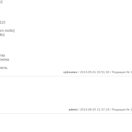
o]
 110
gro molto]
to]
пка
рипка
чель
vyksunec
/ 2013-05-01 03:51:30 / Редакция № 1
admin
/ 2013-09-25 21:37:19 / Редакция № 1