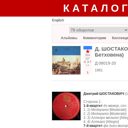
КАТАЛО
English
Альбомы
Комментарии
Коллекц
1
Д. ШОСТАКОВ
Бетховена)
33○
12"
О
Э
Т
Д 08019-20
24
1961
1
Дмитрий ШОСТАКОВИЧ
(1
Сторона 1:
1-й квартет
до мажор
, соч.
1.
1) Модерато
[Moderato]
2.
2) Модерато
[Moderato]
3.
3) Аллегро мольто
[Alle
4.
4) Аллегро
[Allegro]
7-й квартет
фа диез минор