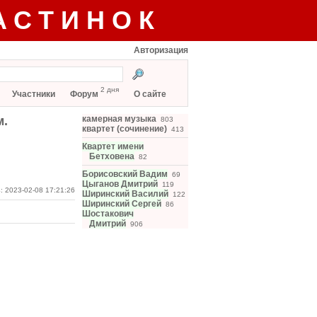
АСТИНОК
Авторизация
2 дня
Участники
Форум
О сайте
м.
камерная музыка
803
квартет (сочинение)
413
Квартет имени
Бетховена
82
Борисовский Вадим
69
Цыганов Дмитрий
119
: 2023-02-08 17:21:26
Ширинский Василий
122
Ширинский Сергей
86
Шостакович
Дмитрий
906