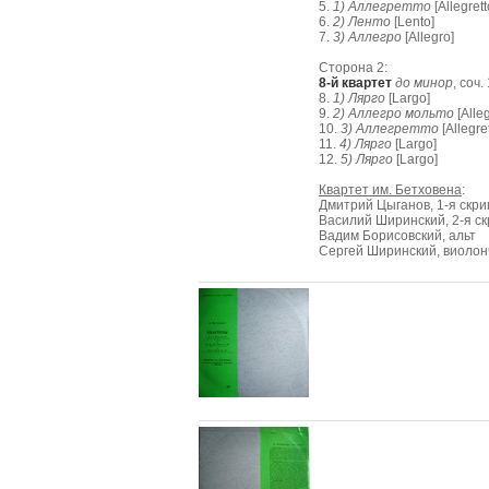
5.
1) Аллегретто
[Allegrett
6.
2) Ленто
[Lento]
7.
3) Аллегро
[Allegro]
Сторона 2:
8-й квартет
до минор
, соч.
8.
1) Лярго
[Largo]
9.
2) Аллегро мольто
[Alle
10.
3) Аллегретто
[Allegret
11.
4) Лярго
[Largo]
12.
5) Лярго
[Largo]
Квартет им. Бетховена
:
Дмитрий Цыганов, 1-я скри
Василий Ширинский, 2-я ск
Вадим Борисовский, альт
Сергей Ширинский, виолон