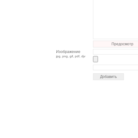
Предосмотр
Изображение
jpg, png, gif, pdf, djv