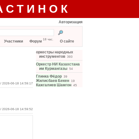
АСТИНОК
Авторизация
18 час.
Участники
Форум
О сайте
оркестры народных
инструментов
393
Оркестр НИ Казахстана
им Курмангазы
54
Глинка Фёдор
39
Жилисбаев Бекен
19
/ 2026-06-18 14:59:17
Кажгалиев Шамгон
45
/ 2026-06-18 14:59:52