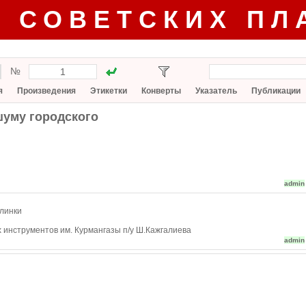
Г СОВЕТСКИХ ПЛ
№
я
Произведения
Этикетки
Конверты
Указатель
Публикации
уму городского
admin
Глинки
 инструментов им. Курмангазы п/у Ш.Кажгалиева
admin