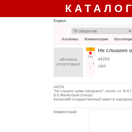
КАТАЛО
English
Альбомы
Комментарии
Коллекци
2
Не слышно ш
78○
44254
Т
1965
1
44254
"Не слышно шуму городского", песня, сл. Ф.Н.
Б.Б.Жилисбаев (тенор)
Казахский государственный оркестр народных
Комментарий