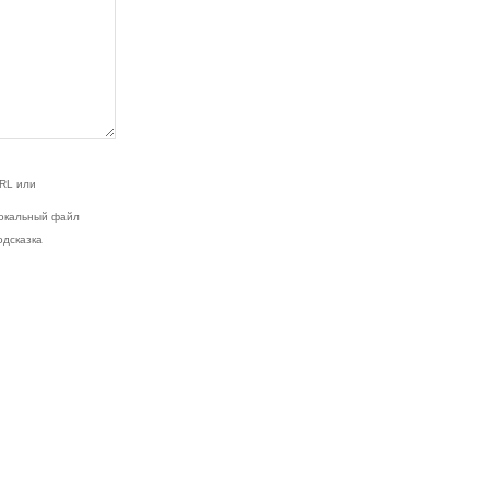
RL или
окальный файл
одсказка