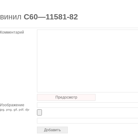
винил
С60—11581-82
Комментарий
Предосмотр
Изображение
jpg, png, gif, pdf, djv