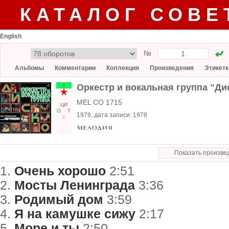
КАТАЛОГ СОВЕ
English
№
Альбомы
Комментарии
Коллекция
Произведения
Этикетк
6
Оркестр и вокальная группа "Ди
MEL CO 1715
ЦИ
О
Т
1978
, дата записи:
1978
1
Показать произве
1.
Очень хорошо
2:51
2.
Мосты Ленинграда
3:36
3.
Родимый дом
3:59
4.
Я на камушке сижу
2:17
5.
Море и ты
2:50