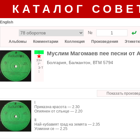
КАТАЛОГ СОВЕ
English
№
Альбомы
Комментарии
Коллекция
Произведения
Этикетк
6
Муслим Магомаев пее песни от 
33○
Болгария, Балкантон, ВТМ 5794
7"
Э
Т
1
Показать произве
I
Приказна красота — 2.30
Опиянен от слънце — 2.20
II
Най-хубавият град на земята — 2.35
Усмихни се — 2.25