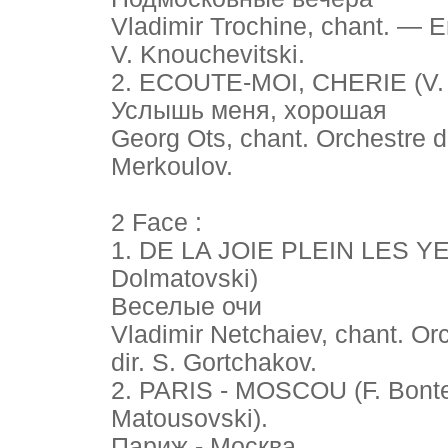
Vladimir Trochine, chant. — E
V. Knouchevitski.
2. ECOUTE-MOI, CHERIE (V. S
Услышь меня, хорошая
Georg Ots, chant. Orchestre d
Merkoulov.
2 Face :
1. DE LA JOIE PLEIN LES YEU
Dolmatovski)
Веселые очи
Vladimir Netchaiev, chant. Or
dir. S. Gortchakov.
2. PARIS - MOSCOU (F. Bonte 
Matousovski).
Париж - Москва