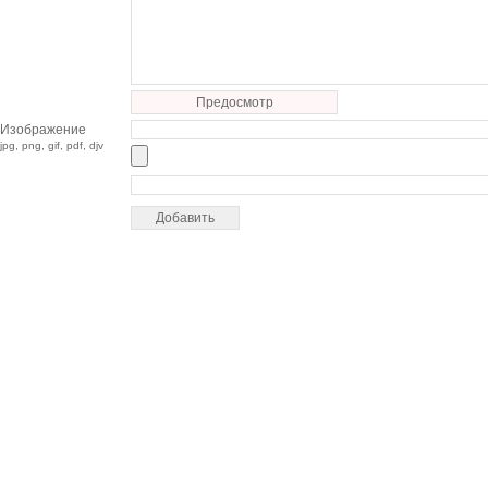
Предосмотр
Изображение
jpg, png, gif, pdf, djv