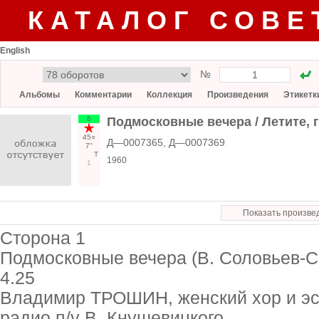
КАТАЛОГ СОВЕ
English
№
Альбомы
Комментарии
Коллекция
Произведения
Этикетк
6
Подмосковные вечера / Летите, 
45○
Д—0007365, Д—0007369
7"
Т
1960
1
Показать произве
Сторона 1
Подмосковные вечера (В. Соловьев-
4.25
Владимир ТРОШИН, женский хор и эс
радио п/у В. Кнушевицкого