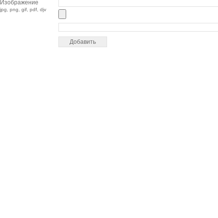
Изображение
jpg, png, gif, pdf, djv