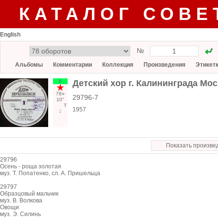
КАТАЛОГ СОВЕ
English
№
Альбомы
Комментарии
Коллекция
Произведения
Этикет
6
Детский хор г. Калининграда Мос
78○
29796-7
10"
Т
1957
1
Показать произве
29796
Осень - роща золотая
муз. Т. Попатенко, сл. А. Пришельца
29797
Образцовый мальчик
муз. В. Волкова
Овощи
муз. Э. Силинь