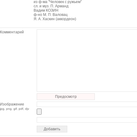
из ф-ма "Человек с ружьем"
сл. и муз. П. Арманд
Вадим КОЗИН
ф-но М. П. Валовац
Я. А. Хаскин (аккордеон)
Комментарий
Предосмотр
Изображение
jpg, png, gif, pdf, djv