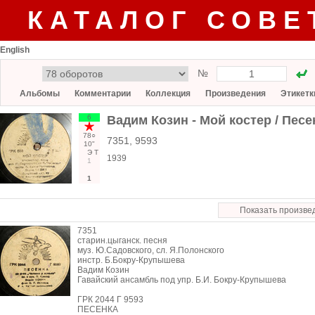
КАТАЛОГ СОВЕ
English
№
Альбомы
Комментарии
Коллекция
Произведения
Этикетк
6
Вадим Козин - Мой костер / Пес
78○
7351, 9593
10"
Э
Т
1939
1
1
Показать произве
7351
старин.цыганск. песня
муз. Ю.Садовского, сл. Я.Полонского
инстр. Б.Бокру-Крупышева
Вадим Козин
Гавайский ансамбль под упр. Б.И. Бокру-Крупышева
ГРК 2044 Г 9593
ПЕСЕНКА