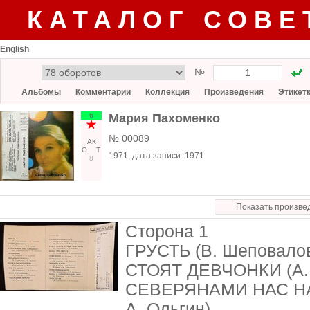
КАТАЛОГ СОВЕ
English
№
Альбомы
Комментарии
Коллекция
Произведения
Этикет
6
Мария Пахоменко
№ 00089
АК
О
Т
1971
, дата записи:
1971
8
Показать произве
Сторона 1
ГРУСТЬ (В. Шеповало
СТОЯТ ДЕВЧОНКИ (А. 
СЕВЕРЯНАМИ НАС НА
А. Ольгин)