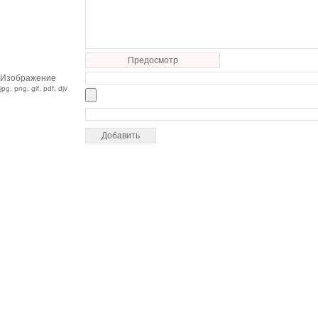
Предосмотр
Изображение
jpg, png, gif, pdf, djv