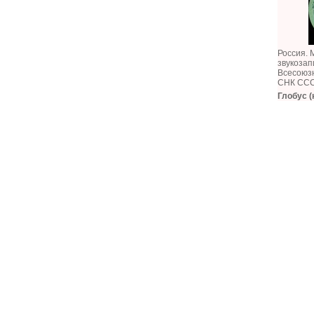
Россия. 
звукозап
Всесоюз
СНК ССС
Глобус (