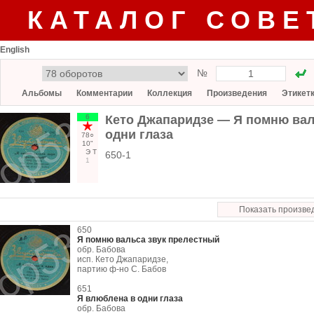
КАТАЛОГ СОВЕ
English
№
Альбомы
Комментарии
Коллекция
Произведения
Этикет
6
Кето Джапаридзе — Я помню вал
одни глаза
78○
10"
Э
Т
650-1
1
Показать произве
650
Я помню вальса звук прелестный
обр. Бабова
исп. Кето Джапаридзе,
партию ф-но С. Бабов
651
Я влюблена в одни глаза
обр. Бабова