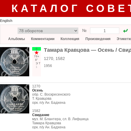
КАТАЛОГ СОВЕ
English
№
Альбомы
Комментарии
Коллекция
Произведения
Этикетк
6
Тамара Кравцова — Осень / Сви
78○
1270, 1582
8"
Э
Т
1956
1
1270
Осень
обр. С. Воскресенского
Т. Кравцова
орк. п/у Ан. Бадхена
1582
Свидание
муз. М. Блантера, сл. В. Лифшица
Тамара Кравцова
орк. п/у Ан. Бадхена