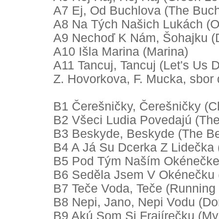
A7 Ej, Od Buchlova (The Buch
A8 Na Tých Našich Lukách (
A9 Nechoď K Nám, Šohajku (D
A10 Išla Marina (Marina)
A11 Tancuj, Tancuj (Let's Us 
Z. Hovorkova, F. Mucka, sbor
B1 Čerešničky, Čerešničky (Ch
B2 Všeci Ludia Povedajú (Th
B3 Beskyde, Beskyde (The B
B4 A Já Su Dcerka Z Lidečka 
B5 Pod Tým Naším Okénečke
B6 Seděla Jsem V Okénečku (
B7 Teče Voda, Teče (Running
B8 Nepi, Jano, Nepi Vodu (Don
B9 Akú Som Si Frajírečku (My