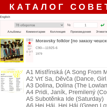
КАТАЛОГ СОВЕ
English
№
Альбомы
Комментарии
Коллекция
Произведения
Этикет
9
Moravsky folklor [по заказу че
33○
С90—11925-6
12"
О
Э
Т
1979
3
A1 Mistřínská (A Song From Mi
A2 Vrť Sa, Děvča (Dance, Girl
A3 Dolina, Dolina (The Lowla
A4 Pridi, Janík, Premilený (
A5 Subotěnka Ide (Saturday)
A6 Hej Háj, Hej Háj (Green Lo