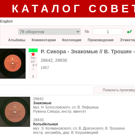
КАТАЛОГ СОВЕ
English
№
Альбомы
Комментарии
Коллекция
Произведения
Этикетк
6
Р. Сикора - Знакомые // В. Трошин
78○
28642, 28830
10"
Э
Т
1957
1
1
Показать произве
28642
Знакомые
муз. Н. Богословского, сл. В. Лифшица
Ружена Сикора, инстр. квинтет
28830
Колыбельная
муз. Э. Колмановского, сл. В. Драгунского, В. Трошина
инстр. ансамбль, дир. В. Кнушевицкий