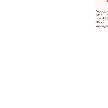
Россия. 
1956-196
ЛОУМП (Л
пром.) —
Упрощён