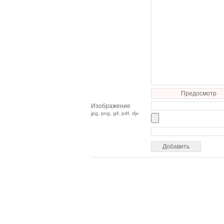
Предосмотр
Изображение
jpg, png, gif, pdf, djv