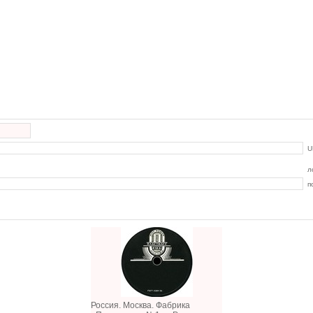
U
л
п
Россия. Москва. Фабрика