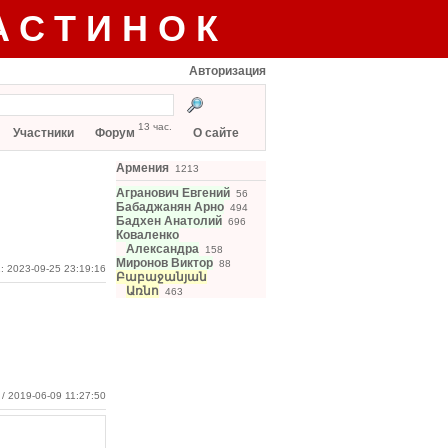
АСТИНОК
Авторизация
13 час.
Участники
Форум
О сайте
Армения
1213
Агранович Евгений
56
Бабаджанян Арно
494
Бадхен Анатолий
696
Коваленко
Александра
158
Миронов Виктор
88
: 2023-09-25 23:19:16
Բաբաջանյան
Առնո
463
/ 2019-06-09 11:27:50