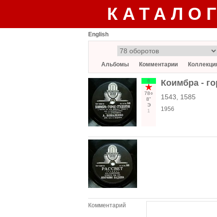
КАТАЛО
English
Альбомы
Комментарии
Коллекци
6
Коимбра - го
78○
1543, 1585
8"
Э
1956
1
Комментарий