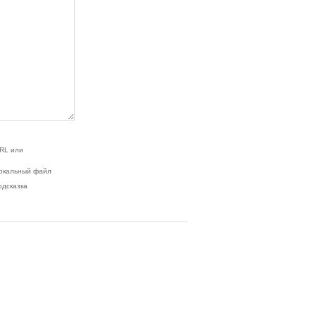
RL или
окальный файл
одсказка