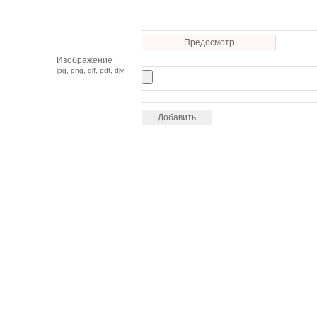
Предосмотр
Изображение
jpg, png, gif, pdf, djv