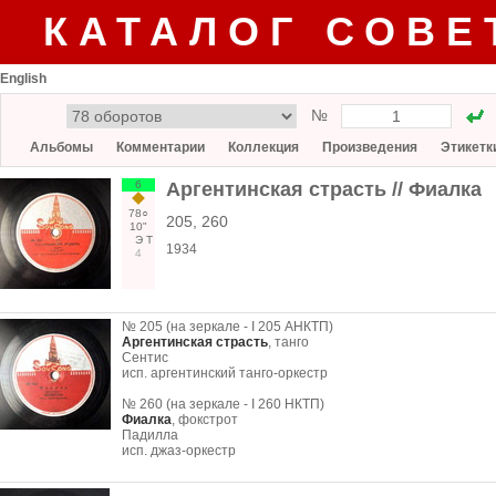
КАТАЛОГ СОВЕ
English
№
Альбомы
Комментарии
Коллекция
Произведения
Этикетк
6
Аргентинская страсть // Фиалка
78○
205, 260
10"
Э
Т
1934
4
№ 205 (на зеркале - I 205 АНКТП)
Аргентинская страсть
, танго
Сентис
исп. аргентинский танго-оркестр
№ 260 (на зеркале - I 260 НКТП)
Фиалка
, фокстрот
Падилла
исп. джаз-оркестр