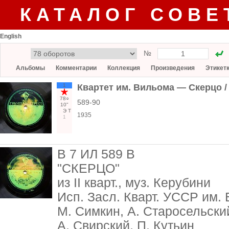
КАТАЛОГ СОВЕ
English
№
Альбомы
Комментарии
Коллекция
Произведения
Этикет
1
Квартет им. Вильома — Скерцо /
78○
589-90
10"
Э
Т
1935
1
В 7 ИЛ 589 В
"СКЕРЦО"
из II кварт., муз. Керубини
Исп. Засл. Кварт. УССР им.
М. Симкин, А. Старосельски
А. Свирский, П. Кутьин