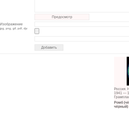
Предосмотр
Изображение
jpg, png, gif, pdf, djv
Россия. 
1941 — 1
Грампла
Ромб (ч
чёрный)